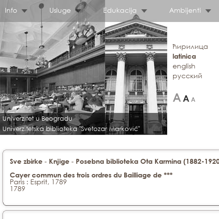
Info
Usluge
Edukacija
Ambijenti
ћирилица
latinica
english
русский
Univerzitet u Beogradu
Univerzitetska biblioteka "Svetozar Marković"
-
-
Sve zbirke
Knjige
Posebna biblioteka Ota Karmina (1882-1920)
Cayer commun des trois ordres du Bailliage de ***
Paris : Esprit, 1789
1789