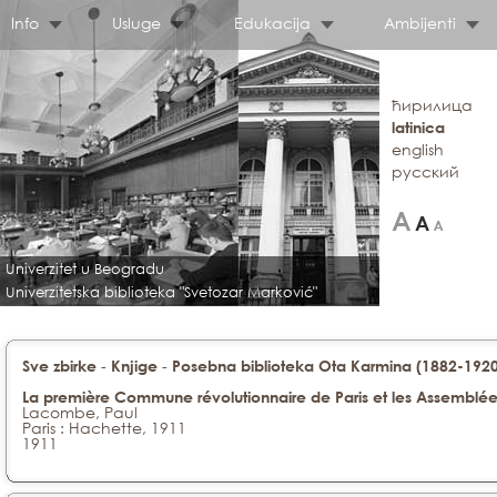
Info
Usluge
Edukacija
Ambijenti
ћирилица
latinica
english
русский
Univerzitet u Beogradu
Univerzitetska biblioteka "Svetozar Marković"
-
-
Sve zbirke
Knjige
Posebna biblioteka Ota Karmina (1882-1920)
La première Commune révolutionnaire de Paris et les Assemblée
Lacombe, Paul
Paris : Hachette, 1911
1911