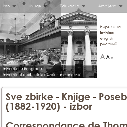
Info
Usluge
Edukacija
Ambijenti
ћирилица
latinica
english
русский
Univerzitet u Beogradu
Univerzitetska biblioteka "Svetozar Marković"
-
-
Sve zbirke
Knjige
Poseb
(1882-1920) - izbor
Correspondance de Thoma