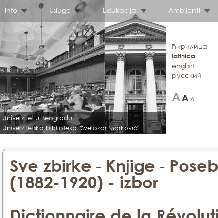
Info
Usluge
Edukacija
Ambijenti
ћирилица
latinica
english
русский
Univerzitet u Beogradu
Univerzitetska biblioteka "Svetozar Marković"
-
-
Sve zbirke
Knjige
Poseb
(1882-1920) - izbor
Dictionnaire de la Révolut