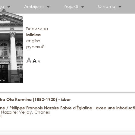
ja
Ambijenti
Projekti
O nama
ћирилица
latinica
english
русский
vić"
ka Ota Karmina (1882-1920) - izbor
ne / Philippe François Nazaire Fabre d'Églatine ; avec une introduct
 Nazaire; Vellay, Charles
4