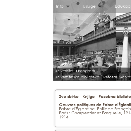
Info
Usluge
Edukaci
Univerzitet u Beogradu
Univerzitetska biblioteka "Svetozar Marko
-
-
Sve zbirke
Knjige
Posebna bibliote
Oeuvres politiques de Fabre d'Églanti
Fabre d'Églantine, Philippe François
Paris : Charpentier et Fasquelle, 191
1914