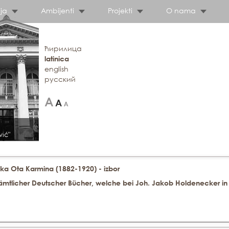
ja
Ambijenti
Projekti
O nama
ћирилица
latinica
english
русский
vić"
ka Ota Karmina (1882-1920) - izbor
mtlicher Deutscher Bücher, welche bei Joh. Jakob Holdenecker in 