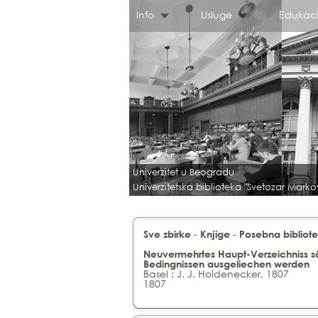
Info
Usluge
Edukaci
Univerzitet u Beogradu
Univerzitetska biblioteka "Svetozar Marko
-
-
Sve zbirke
Knjige
Posebna bibliote
Neuvermehrtes Haupt-Verzeichniss sä
Bedingnissen ausgeliechen werden
Basel : J. J. Holdenecker, 1807
1807