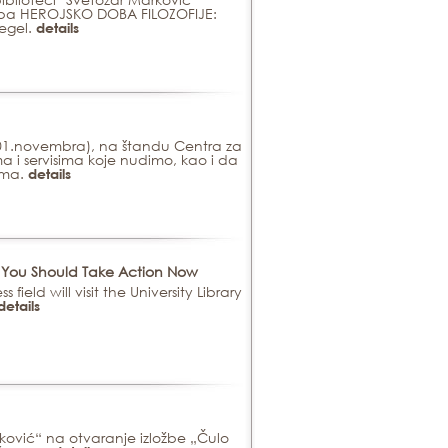
ložba HEROJSKO DOBA FILOZOFIJE:
Hegel.
details
 (01.novembra), na štandu Centra za
 i servisima koje nudimo, kao i da
uma.
details
y You Should Take Action Now
eld will visit the University Library
details
ković“ na otvaranje izložbe „Čulo