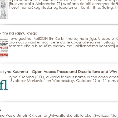
(Bulevar kralja Aleksandra 71) svečano će biti otvorena iz
filozofi nemačkog klasičnog idealizma – Kant, Fihte, Šeling, 
 tim na sajmu knjiga
I ove godine, KoBSON tim će biti na sajmu knjiga. U subotu
promociju nauke moći ćete da se upoznate sa svim uslugama
saznate više o budućim planovima i aktivnostima konzorcij
e: Iryna Kuchma – Open Access Theses and Dissertations and Wh
Iryna Kuchma (EIFL), a world famous name in the open access fi
“Svetozar Markovic” on Wednesday, October 29 at 11 a.m.
A
o Vas u Umetnički centar Univerzitetske biblioteke „Svetozar Mar