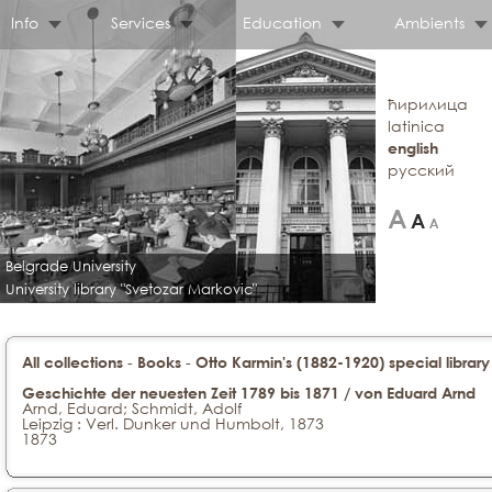
Info
Services
Education
Ambients
ћирилица
latinica
english
русский
Belgrade University
University library "Svetozar Markovic"
-
-
All collections
Books
Otto Karmin's (1882-1920) special library
Geschichte der neuesten Zeit 1789 bis 1871 / von Eduard Arnd
Arnd, Eduard; Schmidt, Adolf
Leipzig : Verl. Dunker und Humbolt, 1873
1873