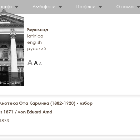
ација
Амбијенти
Пројекти
О нама
ћирилица
latinica
english
русский
 Марковић"
иотека Ота Кармина (1882-1920) - избор
is 1871 / von Eduard Arnd
 1873