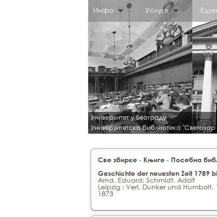
Инфо
Услуге
Едук
Универзитет у Београду
Универзитетска библиотека "Светозар
-
-
Све збирке
Књиге
Посебна библ
Geschichte der neuesten Zeit 1789 b
Arnd, Eduard; Schmidt, Adolf
Leipzig : Verl. Dunker und Humbolt,
1873