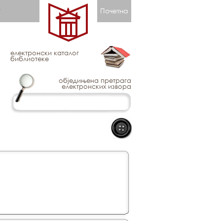
Почетна
електронски каталог
библиотеке
обједињена претрага
електронских извора