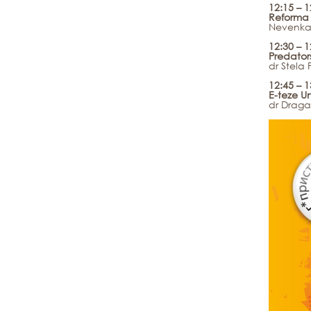
12:15 – 1
Reforma 
Nevenka 
12:30 – 1
Predators
dr Stela 
12:45 – 
E-teze U
dr Dragan