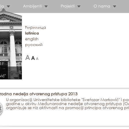
ja
Ambijenti
Projekti
O nama
ћирилица
latinica
english
русский
vić"
odna nedelja otvorenog pristupa 2013
U organizaciji Univerzitetske biblioteke "Svetozar Marković" i par
godine u okviru Međunarodne nedelje otvorenog pristupa 
organizuje se niz aktivnosti na promociji principa otvorenog 