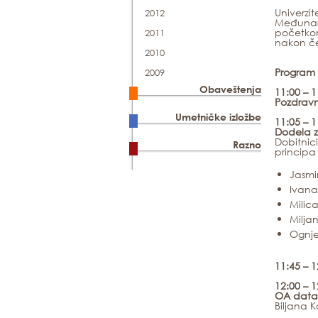
Univerzi
2012
Međunaro
početkom
2011
nakon če
2010
Program 
2009
Obaveštenja
11:00 – 1
Pozdravn
Umetničke izložbe
1
1
:
05
–
1
Dodela z
Dobitnic
Razno
principa
Jasmin
Ivana 
Milica
Milja
Ognje
11:45 – 
12:00 – 
OA data 
Biljana 