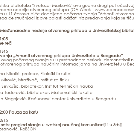
tetska biblioteka "Svetozar Marković" ove godne drugi put učes
dne nedelje otvorenog pristupa (OA Week - www.openaccesswee
 u 11 časova biće dodeljena počasna zvanja "Arhonti otvorenog 
ga će stručnjaci iz ove oblasti održati niz predavanja koja se ti
Međunarodne nedelje otvorenog pristupa u Univerzitetskoj biblio
1:05
e reči
1
:
45
vanja „Arhonti otvorenog pristupa Univerziteta u Beogradu“
i ovog počasnog zvanja su u prethodnom periodu demonstrirali naj
 otvorenog pristupa naučnim informacijama na Univerzitetu u Be
a Nikolić, profesor, Filološki fakultet
Mirović, istraživač, Institut za fiziku
 Ševkušić, bibliotekar, Institut tehničkih nauka
na Todorović, bibliotekar, Matematički fakultet
n Blagojević, Računarski centar Univerziteta u Beogradu
12:00 Pauza za kafu
12:15
sets:
pregled stanja u svetskoj naučnoj komunikaciji i u Srbiji
Kosanović, KoBSON