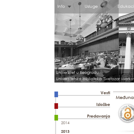
Info
Usluge
Edukaci
Univerzitet u Beogradu
Univerzitetska biblioteka "Svetozar Marko
Vesti
Međunar
Izložbe
Predavanja
2014
2013