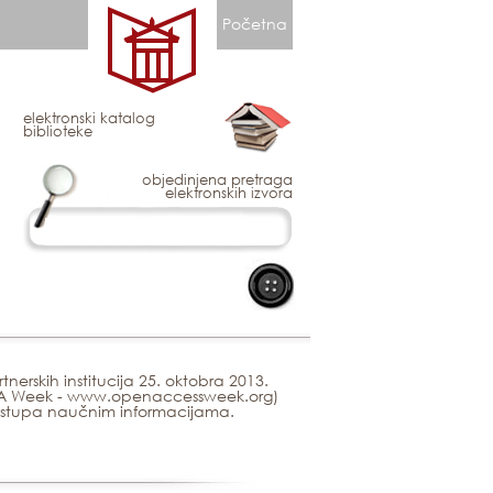
Početna
elektronski katalog
biblioteke
objedinjena pretraga
elektronskih izvora
tnerskih institucija 25. oktobra 2013.
(OA Week - www.openaccessweek.org)
pristupa naučnim informacijama.