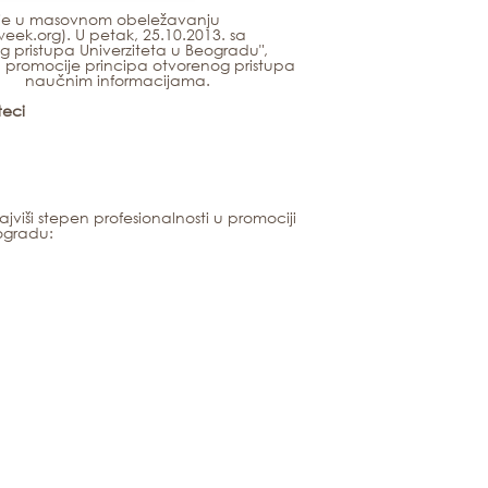
tvuje u masovnom obeležavanju
k.org). U petak, 25.10.2013. sa
pristupa Univerziteta u Beogradu",
ču promocije principa otvorenog pristupa
naučnim informacijama.
teci
viši stepen profesionalnosti u promociji
ogradu: