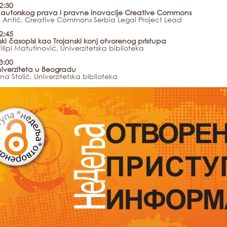
2:30
autorskog prava i pravne inovacije Creative Commons
Antić, Creative Commons Serbia Legal Project Lead
2:45
ki časopisi kao Trojanski konj otvorenog pristupa
Filipi Matutinović, Univerzitetska biblioteka
13:00
niverziteta u Beogradu
a Stolić, Univerzitetska biblioteka