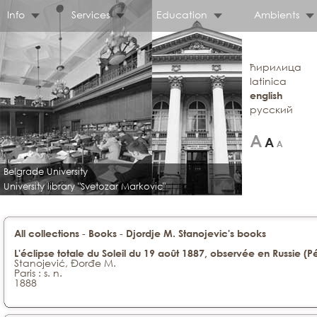
Info
Services
Education
Ambients
ћирилица
latinica
english
русский
Belgrade University
University library "Svetozar Markovic"
-
-
All collections
Books
Djordje M. Stanojevic's books
L'éclipse totale du Soleil du 19 août 1887, observée en Russie (P
Stanojević, Đorđe M.
Paris : s. n.
1888