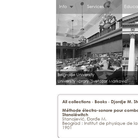
Info
Services
Educa
Belgrade University
University library "Svetozar Markovic"
-
-
All collections
Books
Djordje M. S
Méthode électro-sonore pour combattr
Stanoïéwitch
Stanojević, Đorđe M.
Beograd : Institut de physique de l
1901