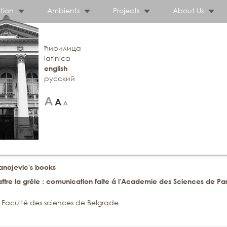
tion
Ambients
Projects
About Us
ћирилица
latinica
english
русский
tanojevic's books
e la grěle : comunication faite á l'Academie des Sciences de Paris
a Faculté des sciences de Belgrade