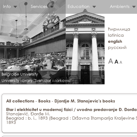
Info
Services
Education
Ambients
ћирилица
latinica
english
русский
Belgrade University
University library "Svetozar Markovic"
-
-
All collections
Books
Djordje M. Stanojevic's books
Etar i elektricitet u modernoj fizici / uvodno predavanje Đ. Đorđ
Stanojević, Đorđe M.
Beograd : b. i., 1893 (Beograd : Državna štamparija Kraljevine S
1893