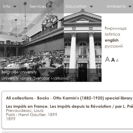
Info
Services
Education
Ambients
ћирилица
latinica
english
русский
Belgrade University
University library "Svetozar Markovic"
-
-
All collections
Books
Otto Karmin's (1882-1920) special library
Les impôts en France. Les impôts depuis la Révolution / par L. 
Prevaudeau, Louis
Paris : Henri Gautier, 18??
18??