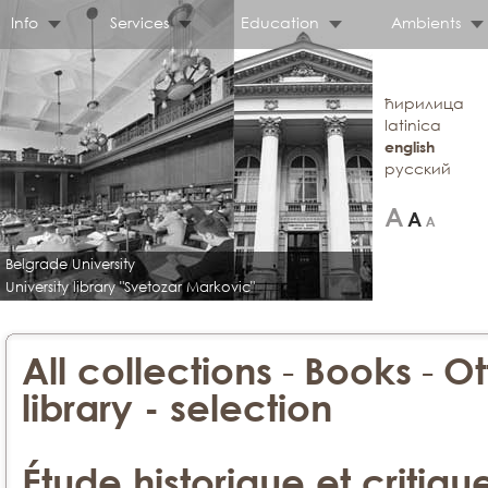
Info
Services
Education
Ambients
ћирилица
latinica
english
русский
Belgrade University
University library "Svetozar Markovic"
-
-
All collections
Books
Ot
library - selection
Étude historique et critiqu