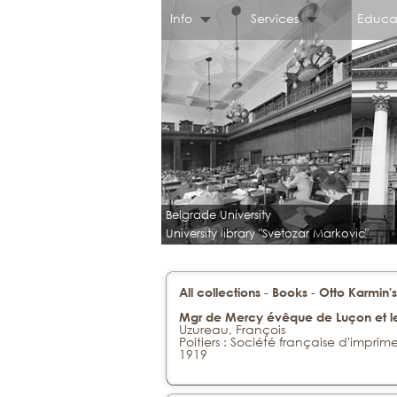
Info
Services
Educa
Belgrade University
University library "Svetozar Markovic"
-
-
All collections
Books
Otto Karmin's
Mgr de Mercy évêque de Luçon et le
Uzureau, François
Poitiers : Société française d'imprime
1919