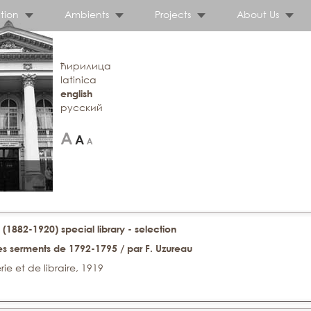
tion
Ambients
Projects
About Us
ћирилица
latinica
english
русский
 (1882-1920) special library - selection
s serments de 1792-1795 / par F. Uzureau
rie et de libraire, 1919