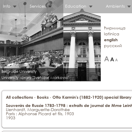
Info
Services
Education
Ambients
ћирилица
latinica
english
русский
Belgrade University
University library "Svetozar Markovic"
-
-
All collections
Books
Otto Karmin's (1882-1920) special library
Souvenirs de Russie 1783-1798 : extraits de journal de Mme Lein
Lienhardt, Marguerite-Dorothée
Paris : Alphonse Picard et fils, 1903
1903