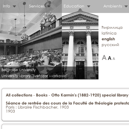
Info
Services
Education
Ambients
ћирилица
latinica
english
русский
Belgrade University
University library "Svetozar Markovic"
-
-
All collections
Books
Otto Karmin's (1882-1920) special library
Séance de rentrée des cours de la Faculté de théologie protest
Paris : Libraire Fischbacher, 1903
1903