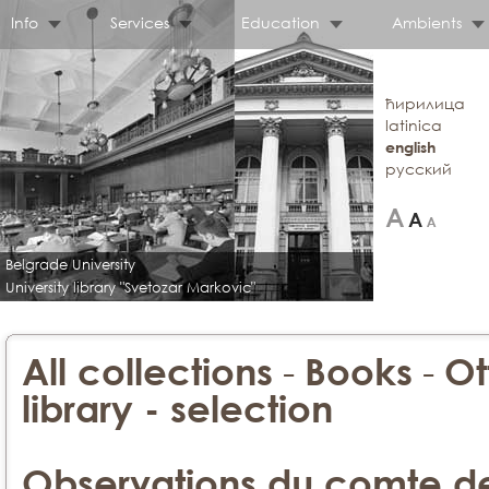
Info
Services
Education
Ambients
ћирилица
latinica
english
русский
Belgrade University
University library "Svetozar Markovic"
-
-
All collections
Books
Ot
library - selection
Observations du comte de L