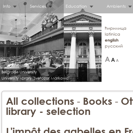
Info
Services
Education
Ambients
ћирилица
latinica
english
русский
Belgrade University
University library "Svetozar Markovic"
-
-
All collections
Books
Ot
library - selection
L'impôt des gabelles en F