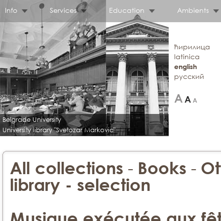
Info
Services
Education
Ambients
ћирилица
latinica
english
русский
Belgrade University
University library "Svetozar Markovic"
-
-
All collections
Books
Ot
library - selection
Musique exécutée aux fête