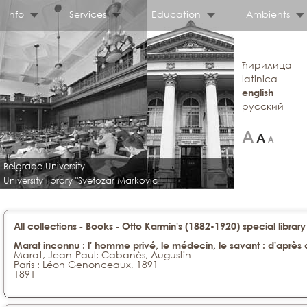
Info
Services
Education
Ambients
ћирилица
latinica
english
русский
Belgrade University
University library "Svetozar Markovic"
-
-
All collections
Books
Otto Karmin's (1882-1920) special library
Marat inconnu : l' homme privé, le médecin, le savant : d'aprè
Marat, Jean-Paul; Cabanès, Augustin
Paris : Léon Genonceaux, 1891
1891