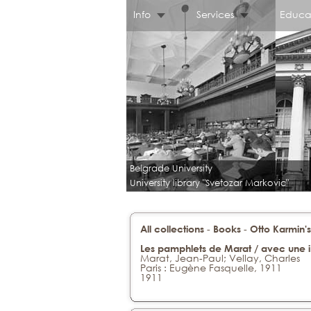
Info
Services
Educa
Belgrade University
University library "Svetozar Markovic"
-
-
All collections
Books
Otto Karmin's
Les pamphlets de Marat / avec une in
Marat, Jean-Paul; Vellay, Charles
Paris : Eugène Fasquelle, 1911
1911