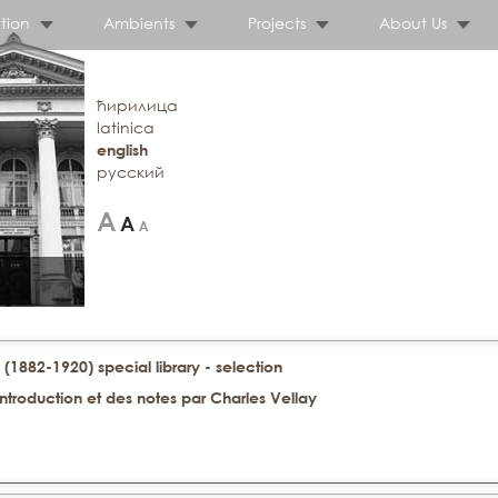
tion
Ambients
Projects
About Us
ћирилица
latinica
english
русский
 (1882-1920) special library - selection
troduction et des notes par Charles Vellay