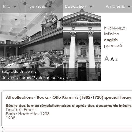
Info
Services
Education
Ambients
ћирилица
latinica
english
русский
Belgrade University
University library "Svetozar Markovic"
-
-
All collections
Books
Otto Karmin's (1882-1920) special library
Récits des temps révolutionnaires d'après des documents inédits
Daudet, Ernest
Paris : Hachette, 1908
1908