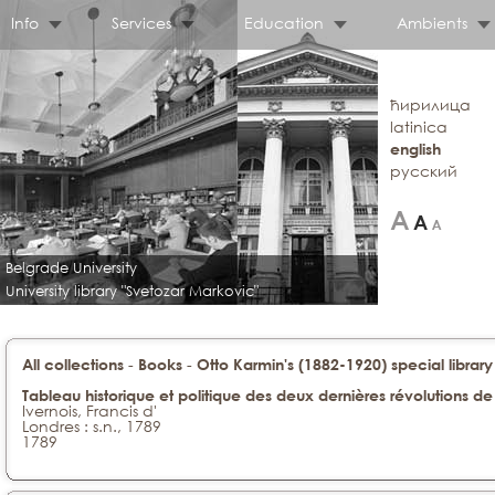
Info
Services
Education
Ambients
ћирилица
latinica
english
русский
Belgrade University
University library "Svetozar Markovic"
-
-
All collections
Books
Otto Karmin's (1882-1920) special library
Tableau historique et politique des deux dernières révolutions d
Ivernois, Francis d'
Londres : s.n., 1789
1789