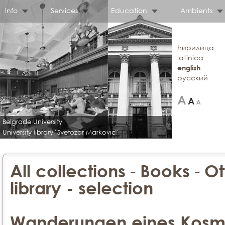
Info
Services
Education
Ambients
ћирилица
latinica
english
русский
Belgrade University
University library "Svetozar Markovic"
-
-
All collections
Books
Ot
library - selection
Wanderungen eines Kosmo