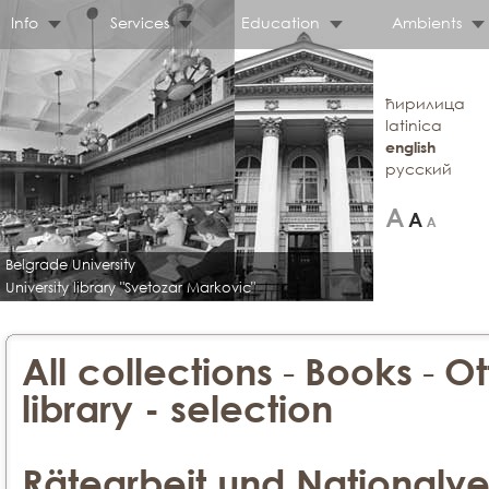
Info
Services
Education
Ambients
ћирилица
latinica
english
русский
Belgrade University
University library "Svetozar Markovic"
-
-
All collections
Books
Ot
library - selection
Rätearbeit und Nationalv