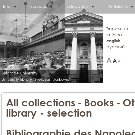
Info
Services
Education
Ambients
ћирилица
latinica
english
русский
Belgrade University
University library "Svetozar Markovic"
-
-
All collections
Books
Ot
library - selection
Bibliographie des Napoleo