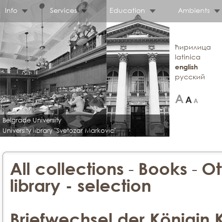
Info
Services
Education
Ambients
ћирилица
latinica
english
русский
Belgrade University
University library "Svetozar Markovic"
-
-
All collections
Books
Ot
library - selection
Briefwechsel der Königin 