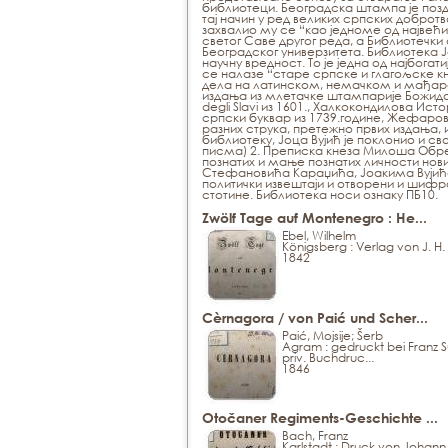
библиотеци. Београдска штампа је позд
тај начин у ред великих српских добро
захвалио му се “као једноме од највећ
светог Саве другог реда, а Библиотечки
Београдског универзитета. Библиотека Ј
научну вредност. То је једна од најбога
се налазе “старе српске и глагољске књи
дела на латинском, немачком и мађарском
издања из млетачке штампарије Божидара
degli Slavi из 1601., Халкокондилова Ист
српски буквар из 1739.године, Жефаров
разних струка, претежно првих издања, и
библиотеку, Јоца Вујић је поклонио и сво
писма) 2. Преписка кнеза Милоша Обрен
познатих и мање познатих личности но
Стефановића Караџића, Јоакима Вујића,
политички извештаји и отворени и шифров
стотине. Библиотека носи ознаку ПБ10.
Zwölf Tage auf Montenegro : He...
Ebel, Wilhelm
Königsberg : Verlag von J. H.
1842
Cèrnagora / von Paić und Scher...
Paić, Mojsije; Šerb
Agram : gedruckt bei Franz S
priv. Buchdruc...
1846
Otočaner Regiments-Geschichte ...
Bach, Franz
Karlstadt : Druck von Johann