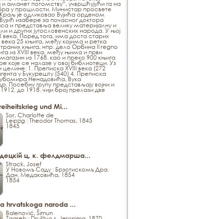
и аманет потомству”, учвршћујући га на
обра у прошлости. Министар просвете
 Краљ је одликовао Вујића орденом
Вујић изабере за почасног доктора
иса и представља велику материјалну и
ли и других југословенских народа. У њој
X века. Поред тога, има доста старих
 века 25 књига, међу којима и ретка
траних књига, нпр. дело Орбина Il regno
ига из XVIII века, међу њима и први
агазин из 1768. као и преко 900 књига
е које се налазе у овој библиотеци. Уз
 целине: 1. Преписка XVIII века (272
ента у Букурешту (540) 4. Преписка
Љубомира Ненадовића, Вука
. Посебну групу представљају војни и
912. до 1918. чији број прелази две
reiheitskrieg und Mi...
Sor, Charlotte de
Leipzig : Theodor Thomas, 1845
1845
децкій ц. к. фелдмарша...
Strack, Josef
У Новомъ Саду : Брзотискомъ Дра.
Дан. Медаковића, 1854
1854
a hrvatskoga naroda ...
Balenović, Šimun
Zagreb : Društvo s. Jeronima, 1870