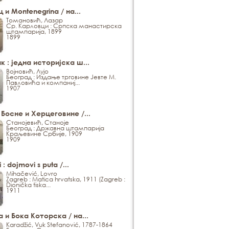
ц и Montenegrina / на...
Томановић, Лазар
Ср. Карловци : Српска манастирска
штампарија, 1899
1899
 : једна историјска ш...
Војновић, Лујо
Београд : Издање трговине Јевте М.
Павловића и компаниј...
1907
Босне и Херцеговине /...
Станојевић, Станоје
Београд : Државна штампарија
Краљевине Србије, 1909
1909
 : dojmovi s puta /...
Mihačević, Lovro
Zagreb : Matica hrvatska, 1911 (Zagreb :
Dionička tiska...
1911
 и Бока Которска / на...
Karadžić, Vuk Stefanović, 1787-1864