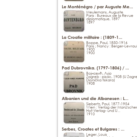
Le Monténégro / par Auguste Me...
Meulemans, Auguste
Paris : Bureaux de la Revue
diplomatique, 1897
1897
La Croatie militaire : (1809-1...
Boppe, Paul, 1850-1916
Paris ; Nancy : Berger-Levraul
1900
1900
Pad Dubrovnika. (1797-1806) / ...
Војновић, Лујо
Zagreb : pisac, 1908 (U Zagr
Dionička tiskara)
1908
Albanien und die Albanesen : L...
Siebertz, Paul, 1877-1954
Wien : Verlag der Manz'schen 
Hof-Verlag- und U...
1910
Serbes, Croates et Bulgares : ...
Leger, Louis