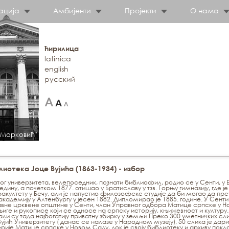
ација
Амбијенти
Пројекти
О нама
ћирилица
latinica
english
русский
 Марковић"
иотека Јоце Вујића (1863-1934) - избор
ог универзитета, велепоседник, познати библиофил, родио се у Сенти, у
дину, а почетком 1877. отишао у Братиславу у тзв. Горњу гимназију, где је
лтету у Бечу, али је напустио филозофске студије да би могао да пре
кадемију у Алтенбургу у јесен 1882. Дипломирао је 1885. године. У Сенти
вне црквене општине у Сенти, члан Управног одбора Матице српске у Н
иге и рукописе који се односе на српску историју, књижевност и културу
ли су тада најбогатију приватну збирку у земљи.Преко 300 уметничких сл
ујић Универзитету ( данас се налазе у Народном музеју), 50 слика је дар
је Матице српске у Новом Саду, док је своју библиотеку и архиву покло