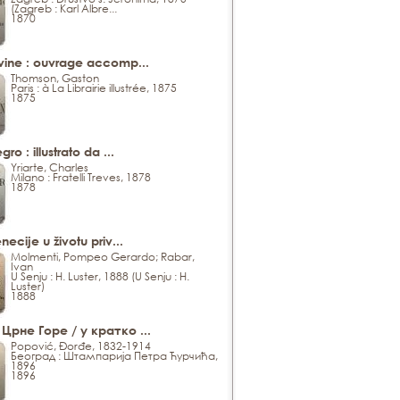
(Zagreb : Karl Albre...
1870
vine : ouvrage accomp...
Thomson, Gaston
Paris : à La Librairie illustrée, 1875
1875
ro : illustrato da ...
Yriarte, Charles
Milano : Fratelli Treves, 1878
1878
necije u životu priv...
Molmenti, Pompeo Gerardo; Rabar,
Ivan
U Senju : H. Luster, 1888 (U Senju : H.
Luster)
1888
Црне Горе / у кратко ...
Popović, Đorđe, 1832-1914
Београд : Штампарија Петра Ћурчића,
1896
1896