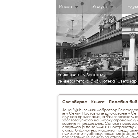
Инфо
Услуге
Едук
Универзитет у Београду
Универзитетска библиотека "Светозар
-
-
Све збирке
Књиге
Посебна библ
Јоца Вујић, велики добротвор Београдск
је у Сенти. Наставио је школовање у Сеге
слушао предавања на Филозофском факу
због тога уписао на Високу агрономску а
касније и председник, Српске правосла
сакупљао је по земљи и иностранству књ
слика, библиотека и архива, представља
нумизматичку збирку, поклонио је Јоца В
представљале основу за отварање Галери