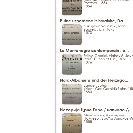
Prettner, 1854
1854
Putne uspomene iz hrvatske, Da...
Kukuljević Sakcinski, Ivan
Zagreb : b. i., 1873
1873
Le Monténégro contemporain : o...
Frilley, Gabriel, Vlahović, Jov
Paris : E. Plon et Cie, 1876
1876
Nord-Albaniens und der Herzego...
Langer, Johann
Wien : Carl Gerold's Sohn, 18
1880
Историја Црне Горе / написао Д...
Милаковић, Димитрије
Панчево : Браћа Јовановић
1888