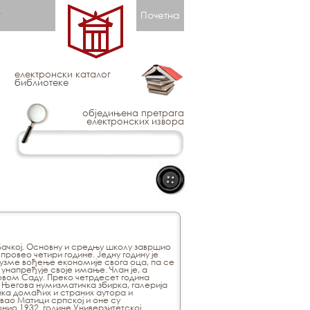
Почетна
електронски каталог
библиотеке
обједињена претрага
електронских извора
 Бачкој. Основну и средњу школу завршио
 провео четири године. Једну годину је
узме вођење економије свога оца, па се
 унапређује своје имање. Члан је, а
овом Саду. Преко четрдесет година
. Његова нумизматичка збирка, галерија
ика домаћих и страних аутора и
ивао Матици српској и оне су
нио 1932. године Универзитетској