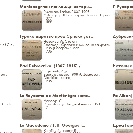
Montenegrina : прилошци истори...
Г. Рувара
Ruvarac, Ilarion, 1832-1905
У Земуну : Штампарија Јована Пуљо,
1899
1899
Турско царство пред Српски уст...
Дубровник
Новаковић, Стојан
t et Cie,
Београд : Српска књижевна задруга,
1906 (Београд : "Дав...
1906
Pad Dubrovnika. (1807-1815) / ...
Историја 
Војновић, Лујо
ebu :
Zagreb : pisac, 1908 (U Zagrebu :
Dionička tiskara)
1908
Le Royaume de Monténégro : ave...
Po Albaniji
Verloop, C.
k. u. k.
Paris Nancy : Berger-Levrault, 1911
1911
La Macédoine / T. R. Georgevit...
Црна Гора
Đorđević, Tihomir R.