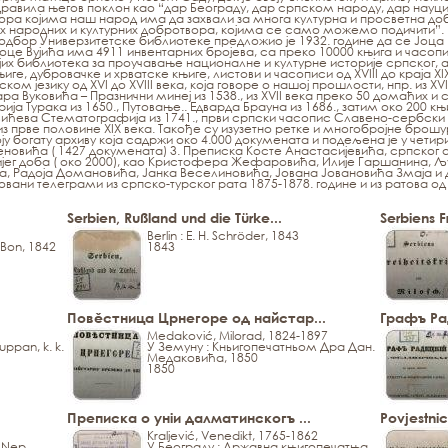
равила његов поклон као “дар Београду, дар српском народу, дар науци 
твора којима наш народ има да захвали за многа културна и просветна д
их народних и културних добротвора, којима се само можемо подичити”.
 одбор Универзитетске библиотеке предложио је 1932. године да се Јоца 
оце Вујића има 4911 инвентарних бројева, са преко 10000 књига и часоп
тијих библиотека за проучавање националне и културне историје српског, а
ге, дубровачке и хрватске књиге, листови и часописи од XVIII до краја XI
 језику од XVI до XVIII века, која говоре о нашој прошлости, нпр. из XVI
 Вуковића – Празнични минеј из 1538., из XVII века преко 50 домаћих и с
орија Турака из 1650., Путовање.. Едварда Брауна из 1686., затим око 200 књ
ићева Стематографија из 1741., први српски часопис Славено-сербски м
з прве половине XIX века. Такође су изузетно ретке и многобројне брошур
ју богату архиву која садржи око 4.000 докумената и подељена је у четири
овића ( 1427 докумената) 3. Преписка Косте Анастасијевића, српског аг
вијег доба ( око 2000), као Кристофера Жефаровића, Илије Гаршанина, 
 Радоја Домановића, Јанка Веселиновића, Јована Јовановића Змаја и др
ани телеграми из српско-турског рата 1875-1878. године и из ратова од 1
Serbien, Rußland und die Türke...
Serbiens F
Berlin : E. H. Schröder, 1843
 Bon, 1842
1843
Повěстница Црнегоре од найстар...
Графъ Ра
Medaković, Milorad, 1824-1897
uppan, k. k.
У Земуну : Кньигопечатньом Дра Дан.
Медаковића, 1850
1850
Преписка о уніи далматинскогъ ...
Povjestnic
Kraljević, Venedikt, 1765-1862
 Nep.
У Београду : Државна књигопечатња,