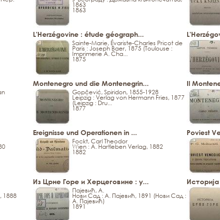
1863
1863
L'Herzégovine : étude géograph...
L'Herzégo
Sainte-Marie, Évariste-Charles Pricot de
Paris : Joseph Baer, 1875 (Toulouse :
Imprimerie A. Cha...
1875
Montenegro und die Montenegrin...
Il Monteneg
an
Gopčević, Spiridon, 1855-1928
Leipzig : Verlag von Hermann Fries, 1877
(Leipzig : Dru...
1877
Ereignisse und Operationen in ...
Poviest Ve
Fockt, Carl Theodor
80
Wien : A. Hartleben Verlag, 1882
1882
Из Црне Горе и Херцеговине : у...
Историја 
Пајевић, А.
, 1888
Нови Сад : А. Пајевић, 1891 (Нови Сад :
А. Пајевић)
1891