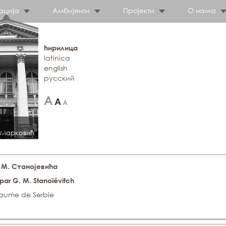
ација
Амбијенти
Пројекти
О нама
ћирилица
latinica
english
русский
 Марковић"
 М. Станојевића
 par G. M. Stanoïévitch
yaume de Serbie