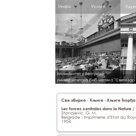
Инфо
Услуге
Едук
Универзитет у Београду
Универзитетска библиотека "Светозар
-
-
Све збирке
Књиге
Књиге Ђорђа
Les forces centrales dans la Nature /
Stanojević, G. M.
Belgrade : Imprimerie d'Etat du Ro
1906