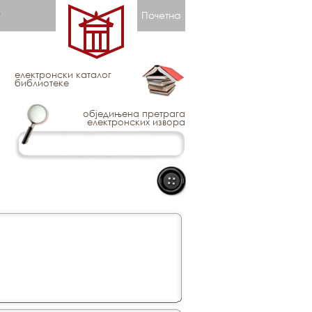
Почетна
електронски каталог
библиотеке
обједињена претрага
електронских извора