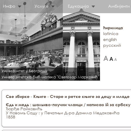
Инфо
Услуге
Едукација
Амбијенти
ћирилица
latinica
english
русский
Универзитет у Београду
Универзитетска библиотека "Светозар Марковић"
-
-
Све збирке
Књиге
Старе и ретке књиге за децу и младе
Єдь и медь : шальиво-поучни чланци / написао ій за србск
Ђорђе Райковићь
У Новомъ Саду : у Печатньи Д-ра Данила Медаковића
1858