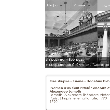
Инфо
Услуге
Едук
Универзитет у Београду
Универзитетска библиотека "Светозар
-
-
Све збирке
Књиге
Посебна библ
Examen d'un écrit intitulé : discours
Alexandee Lameth
Lameth, Alexandre Théodore Victor
Paris : L'Imprimerie nationale, 1790
1790