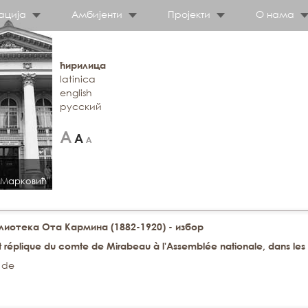
ација
Амбијенти
Пројекти
О нама
ћирилица
latinica
english
русский
 Марковић"
иотека Ота Кармина (1882-1920) - избор
 et réplique du comte de Mirabeau à l'Assemblée nationale, dans les 
 de