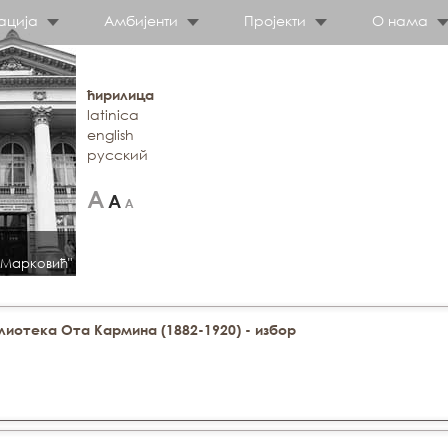
ација
Амбијенти
Пројекти
О нама
ћирилица
latinica
english
русский
 Марковић"
иотека Ота Кармина (1882-1920) - избор