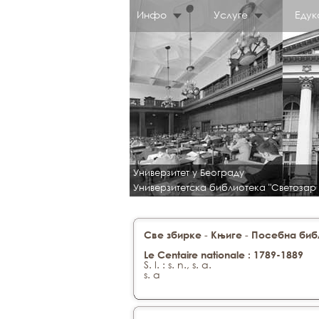
Инфо
Услуге
Едук
Универзитет у Београду
Универзитетска библиотека "Светозар
-
-
Све збирке
Књиге
Посебна библ
Le Centaire nationale : 1789-1889
S. l. : s. n., s. a.
s. a