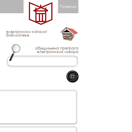
Почетна
електронски каталог
библиотеке
обједињена претрага
електронских извора