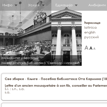
Инфо
Услуге
Едукација
Амбијенти
ћирилица
latinica
english
русский
Универзитет у Београду
Универзитетска библиотека "Светозар Марковић"
-
-
Све збирке
Књиге
Посебна библиотека Ота Кармина (188
Lettre d'un ancien mousquetaire à son fils, conseiller au Parlemen
S.l. : s.n., s.a.
s.a.