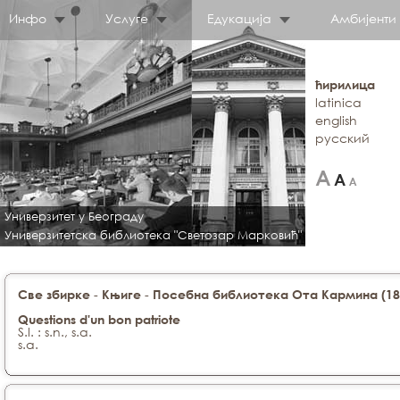
Инфо
Услуге
Едукација
Амбијенти
ћирилица
latinica
english
русский
Универзитет у Београду
Универзитетска библиотека "Светозар Марковић"
-
-
Све збирке
Књиге
Посебна библиотека Ота Кармина (188
Questions d'un bon patriote
S.l. : s.n., s.a.
s.a.