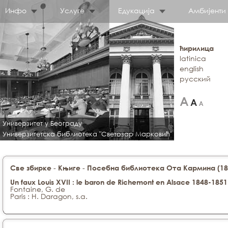
Инфо
Услуге
Едукација
Амбијенти
ћирилица
latinica
english
русский
Универзитет у Београду
Универзитетска библиотека "Светозар Марковић"
-
-
Све збирке
Књиге
Посебна библиотека Ота Кармина (188
Un faux Louis XVII : le baron de Richemont en Alsace 1848-1851
Fontaine, G. de
Paris : H. Daragon, s.a.