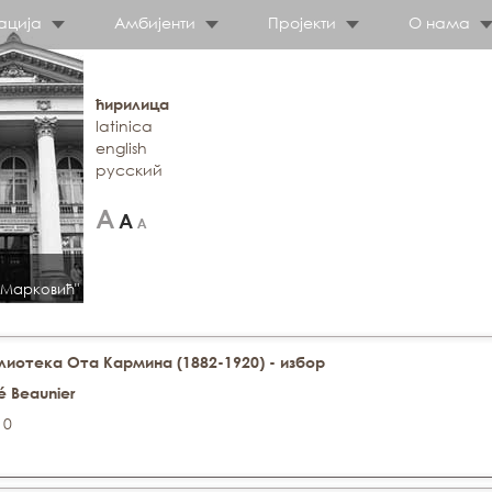
ација
Амбијенти
Пројекти
О нама
ћирилица
latinica
english
русский
 Марковић"
иотека Ота Кармина (1882-1920) - избор
é Beaunier
10