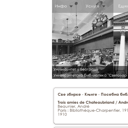
Инфо
Услуге
Едук
Универзитет у Београду
Универзитетска библиотека "Светозар
-
-
Све збирке
Књиге
Посебна библ
Trois amies de Chateaubriand / Andr
Beaunier, André
Paris : Bibliothèque-Charpentier, 19
1910