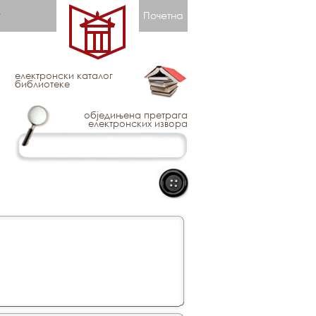
Почетна
електронски каталог
библиотеке
обједињена претрага
електронских извора