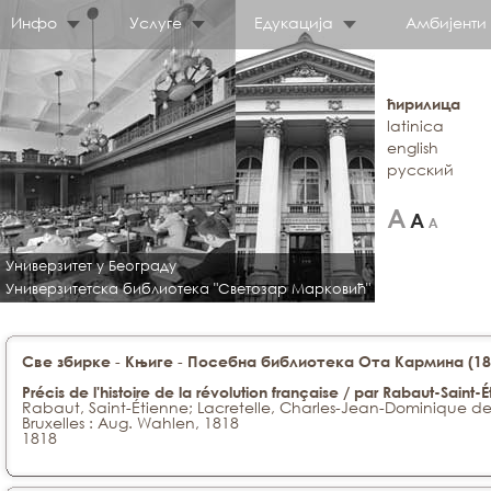
Инфо
Услуге
Едукација
Амбијенти
ћирилица
latinica
english
русский
Универзитет у Београду
Универзитетска библиотека "Светозар Марковић"
-
-
Све збирке
Књиге
Посебна библиотека Ота Кармина (188
Précis de l'histoire de la révolution française / par Rabaut-Saint-É
Rabaut, Saint-Étienne; Lacretelle, Charles-Jean-Dominique d
Bruxelles : Aug. Wahlen, 1818
1818