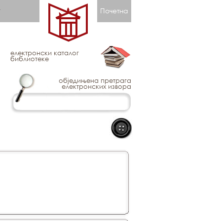
Почетна
електронски каталог
библиотеке
обједињена претрага
електронских извора