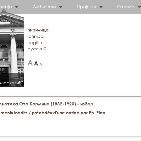
ација
Амбијенти
Пројекти
О нама
ћирилица
latinica
english
русский
 Марковић"
иотека Ота Кармина (1882-1920) - избор
ents inédits / précédés d'une notice par Ph. Plan