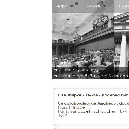
Инфо
Услуге
Едук
Универзитет у Београду
Универзитетска библиотека "Светозар
-
-
Све збирке
Књиге
Посебна библ
Un collaborateur de Mirabeau : docum
Plan, Philippe
Paris : Sandoz et Fischbacher, 1874
1874