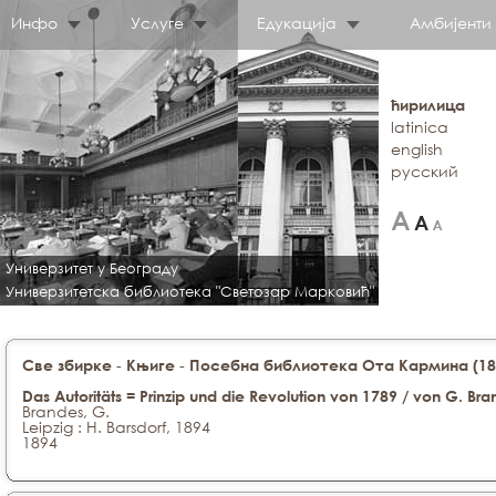
Инфо
Услуге
Едукација
Амбијенти
ћирилица
latinica
english
русский
Универзитет у Београду
Универзитетска библиотека "Светозар Марковић"
-
-
Све збирке
Књиге
Посебна библиотека Ота Кармина (188
Das Autoritäts = Prinzip und die Revolution von 1789 / von G. Br
Brandes, G.
Leipzig : H. Barsdorf, 1894
1894