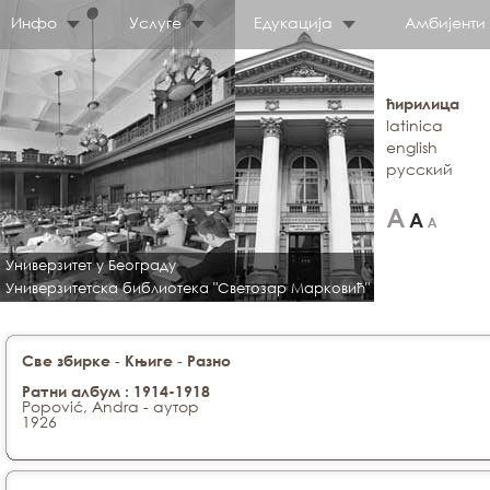
Инфо
Услуге
Едукација
Амбијенти
ћирилица
latinica
english
русский
Универзитет у Београду
Универзитетска библиотека "Светозар Марковић"
-
-
Све збирке
Књиге
Разно
Ратни албум : 1914-1918
Popović, Andra - аутор
1926