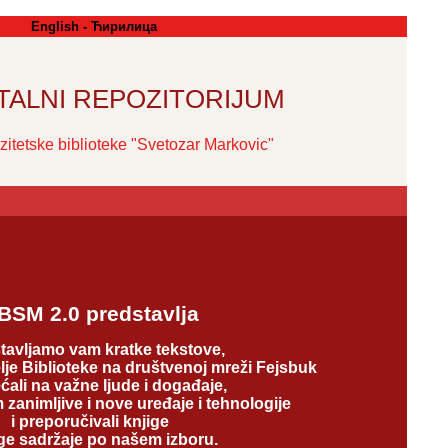
English
-
Ћирилица
ITALNI REPOZITORIJUM
zitetske biblioteke "Svetozar Markovic"
BSM 2.0 predstavlja
tavljamo vam kratke tekstove,
lje Biblioteke na društvenoj mreži Fejsbuk
ali na važne ljude i događaje,
m zanimljive i nove uređaje i tehnologije
i preporučivali knjige
uge sadržaje po našem izboru.