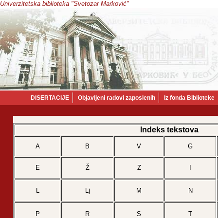
Univerzitetska biblioteka "Svetozar Marković"
DISERTACIJE
Objavljeni radovi zaposlenih
Iz fonda Biblioteke
Indeks tekstova
А
B
V
G
Е
Ž
Z
I
L
Lj
M
N
P
R
S
T