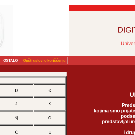
DIG
Univer
OSTALO
Opšti uslovi o korišćenju
D
Đ
U
Ј
К
Preds
kojima smo prijate
podseć
Nj
О
predstavljali i
i dr
Ć
U