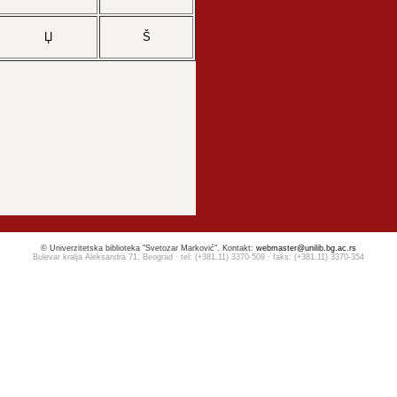
Џ
Š
© Univerzitetska biblioteka "Svetozar Marković". Kontakt:
webmaster@unilib.bg.ac.rs
Bulevar kralja Aleksandra 71, Beograd · tel: (+381.11) 3370-509 · faks: (+381.11) 3370-354