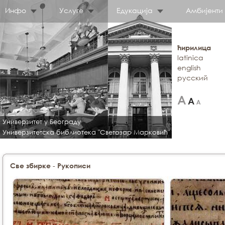
Инфо
Услуге
Едукација
Амбијенти
ћирилица
latinica
english
русский
Универзитет у Београду
Универзитетска библиотека "Светозар Марковић"
-
Све збирке
Рукописи