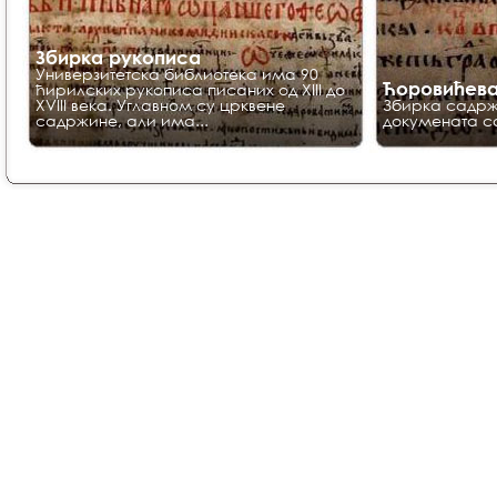
Збирка рукописа
Универзитетска библиотека има 90
Ћоровићева
ћирилских рукописа писаних од XIII до
XVIII века. Углавном су црквене
Збирка садрж
садржине, али има...
докумената са